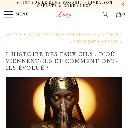
📣 -50% SUR LE 2ÈME PRODUIT + LIVRAISON
OFFERTE 🎁 CODE : LUXY
MENU
0
ACCUEIL
/
BLOG LUXY | SPÉCIALISTE DES CILS MAGNÉTIQUES
← PRÉCÉDENT
/
SUIVANT →
L'HISTOIRE DES FAUX CILS : D'OÙ
VIENNENT-ILS ET COMMENT ONT-
ILS ÉVOLUÉ ?